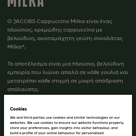
Ο JACOBS Cappuccino Milka είναι ένας
πλούσιος, κρεμώδης cappuccino με
βελούδινη, ακαταμάχητη γεύση σοκολάτας
Milka*.
Το αποτέλεσμα είναι μια πλούσια, βελούδινη
εμπειρία που λιώνει απαλά σε κάθε γουλιά και
μετατρέπει κάθε στιγμή σε μικρή απόδραση
απόλαυσης.
*Η Milka είναι εμπορικό σήμα του ομίλου
Cookies
Mondelez International και χρησιμοποιείται
We and third parties use cookies and similar technologies on our
κατόπιν παραχώρησης άδειας χρήσης
websites. We use cookies to ensure our website functions properly,
store your preferences, gain insights into visitor behaviour, and
build a profile of your online behaviour for personalized