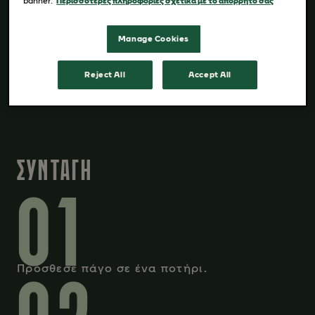
30 ml Black Espresso
banner.
Περισσότερες πληροφορίες σχετικά με το απόρρητό σας
150 ml χυμός πορτοκαλιού
Manage Cookies
Πάγος
Φέτα πορτοκαλιού για γαρνιτούρα
Reject All
Accept All
Μέντα
ΣΥΝΤΑΓΗ
01
Πρόσθεσε πάγο σε ένα ποτήρι.