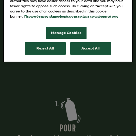
authorities may have easier access to your data and you may have
και συνταγές
εδώ
.
fewer rights to oppose such access. By clicking on “Accept All”, you
agree to the use of all cookies as described in this cookie
banner.
Περισσότερες πληροφορίες σχετικά με το απόρρητό σας
Manage Cookies
Reject All
Accept All
POUR