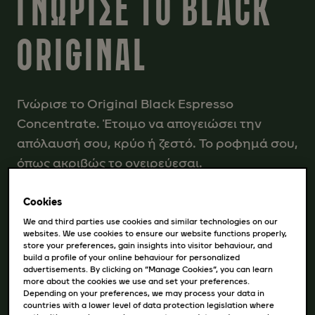
ΓΝΩΡΙΣΕ ΤΟ BLACK
ORIGINAL
Γνώρισε το Original Black Espresso
Concentrate. Έτοιμο να απογειώσει την
απόλαυσή σου, κρύο ή ζεστό. Το ροφημά σου,
όπως ακριβώς το ονειρεύεσαι.
Απαλό άρωμα καβουρδίσματος, πλούσια
Cookies
γεύση καφέ και η απόλυτη βάση για ό,τι
We and third parties use cookies and similar technologies on our
websites. We use cookies to ensure our website functions properly,
επιθυμείς - απευθείας στο σπίτι σου. Όποτε
store your preferences, gain insights into visitor behaviour, and
build a profile of your online behaviour for personalized
θέλεις, όπως θέλεις.
advertisements. By clicking on “Manage Cookies”, you can learn
more about the cookies we use and set your preferences.
Depending on your preferences, we may process your data in
Τι θα δημιουργήσεις; Περισσότερη έμπνευση
countries with a lower level of data protection legislation where