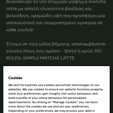
Aνακάλυψε το νέο στιγμιαίο ρόφημα matcha
latte με απαλή γλυκύτητα βανίλιας και
βελούδινη, κρεμώδη υφή που προσφέρει μια
απολαυστική και ισορροπημένη εμπειρία σε
κάθε γουλιά!
Έτοιμο σε λίγα μόλις βήματα, απολαμβάνεται
εύκολα όπως σου αρέσει - ζεστό ή κρύο. NO
RULES. SIMPLY MATCHA LATTE.
Cookies
ΑΓΟΡΆ
We and third parties use cookies and similar technologies on our
websites. We use cookies to ensure our website functions properly,
store your preferences, gain insights into visitor behaviour, and
build a profile of your online behaviour for personalized
advertisements. By clicking on “Manage Cookies”, you can learn
ΠΕΡΙΣΣΌΤΕΡΕΣ ΛΕΠΤΟΜΈΡΕΙΕΣ ΠΡΟΪΌΝΤΟΣ
more about the cookies we use and set your preferences.
Depending on your preferences, we may process your data in