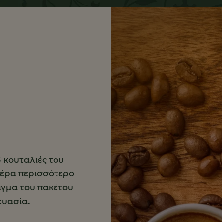
3 κουταλιές του
ιέρα περισσότερο
οιγμα του πακέτου
ευασία.