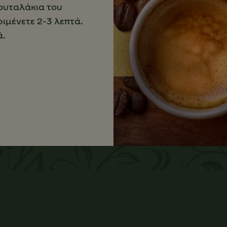
κουταλάκια του
ριμένετε 2-3 λεπτά.
ά.