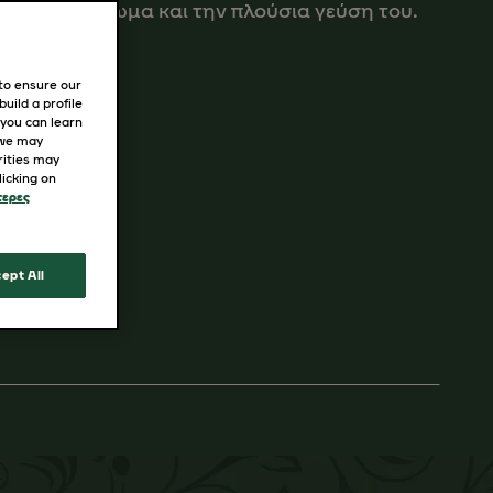
πέραστο άρωμα και την πλούσια γεύση του.
 to ensure our
uild a profile
 you can learn
 we may
rities may
icking on
τερες
ept All
Σ