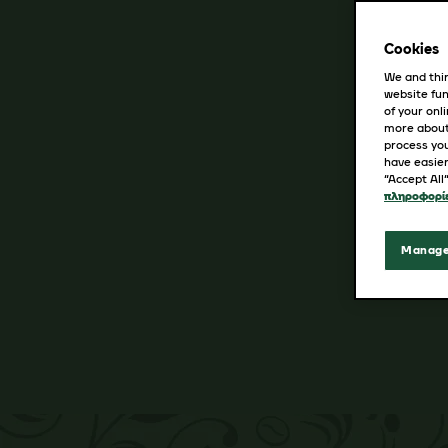
Cookies
We and thir
website fun
of your onl
more about
process you
have easier
“Accept All
πληροφορίε
Manage